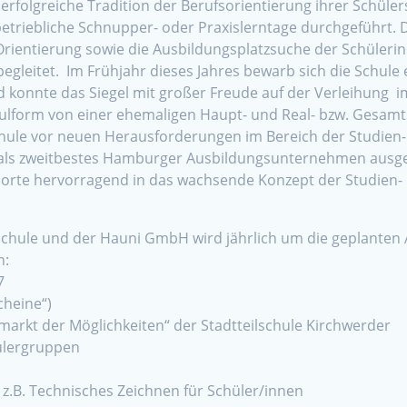
 erfolgreiche Tradition der Berufsorientierung ihrer Schüler
etriebliche Schnupper- oder Praxislerntage durchgeführt
 Orientierung sowie die Ausbildungsplatzsuche der Schüleri
begleitet. Im Frühjahr dieses Jahres bewarb sich die Schul
und konnte das Siegel mit großer Freude auf der Verleihung
form von einer ehemaligen Haupt- und Real- bzw. Gesamtsc
hule vor neuen Herausforderungen im Bereich der Studien-
 als zweitbestes Hamburger Ausbildungsunternehmen ausgez
orte hervorragend in das wachsende Konzept der Studien- u
lschule und der Hauni GmbH wird jährlich um die geplante
n:
7
cheine“)
rkt der Möglichkeiten“ der Stadtteilschule Kirchwerder
ülergruppen
z.B. Technisches Zeichnen für Schüler/innen